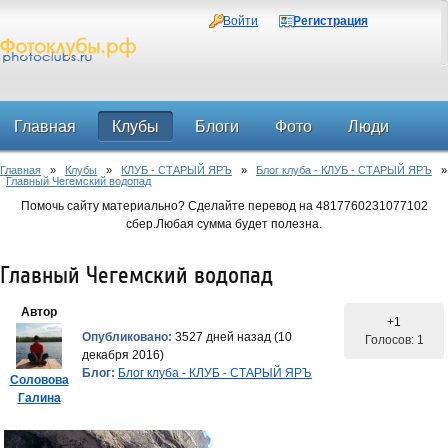
Войти
Регистрация
Главная
Клубы
Блоги
Фото
Люди
Главная
»
Клубы
»
КЛУБ - СТАРЫЙ ЯРЪ
»
Блог клуба - КЛУБ - СТАРЫЙ ЯРЪ
»
Форум
Главный Чегемский водопад
Помочь сайту материально? Сделайте перевод на 4817760231077102
сбер.Любая сумма будет полезна.
Главный Чегемский водопад
Автор
+1
Опубликовано:
3527 дней назад (10
Голосов: 1
декабря 2016)
Блог:
Блог клуба - КЛУБ - СТАРЫЙ ЯРЪ
Соловова
Галина