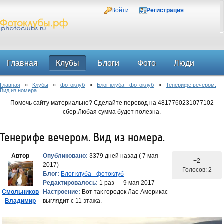
Войти
Регистрация
Главная
Клубы
Блоги
Фото
Люди
Главная
»
Клубы
»
фотоклуб
»
Блог клуба - фотоклуб
»
Тенерифе вечером.
Форум
Вид из номера.
Помочь сайту материально? Сделайте перевод на 4817760231077102
сбер.Любая сумма будет полезна.
Тенерифе вечером. Вид из номера.
Автор
Опубликовано:
3379 дней назад ( 7 мая
+2
2017)
Голосов: 2
Блог:
Блог клуба - фотоклуб
Редактировалось:
1 раз — 9 мая 2017
Смольников
Настроение:
Вот так городок Лас-Америкас
Владимир
выглядит с 11 этажа.