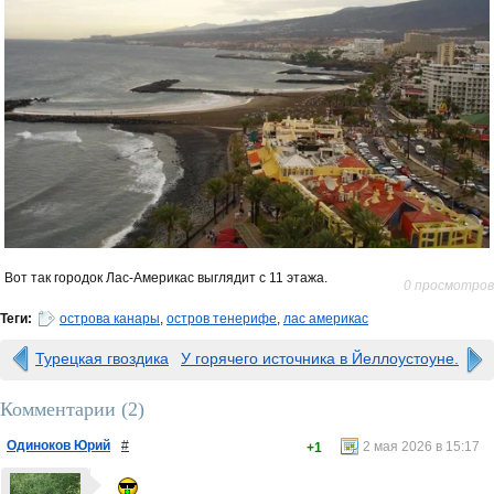
Вот так городок Лас-Америкас выглядит с 11 этажа.
0 просмотров
Теги:
острова канары
,
остров тенерифе
,
лас америкас
Турецкая гвоздика
У горячего источника в Йеллоустоуне.
Комментарии (
2
)
Одиноков Юрий
#
2 мая 2026 в 15:17
+1