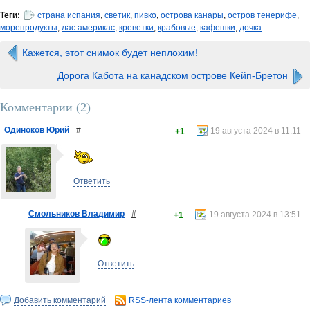
Теги:
страна испания
,
светик
,
пивко
,
острова канары
,
остров тенерифе
,
морепродукты
,
лас америкас
,
креветки
,
крабовые
,
кафешки
,
дочка
Кажется, этот снимок будет неплохим!
Дорога Кабота на канадском острове Кейп-Бретон
Комментарии (
2
)
Одиноков Юрий
#
19 августа 2024 в 11:11
+1
Ответить
Смольников Владимир
#
19 августа 2024 в 13:51
+1
Ответить
Добавить комментарий
RSS-лента комментариев