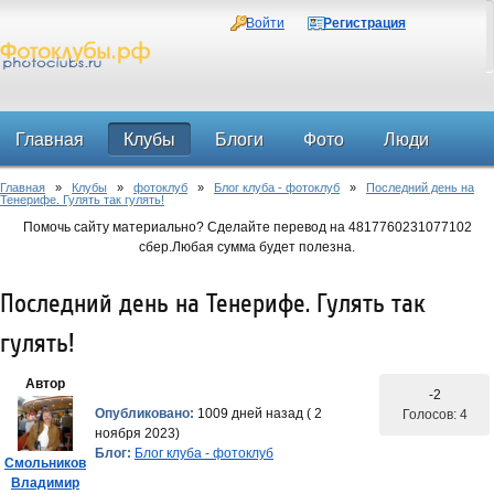
Войти
Регистрация
Главная
Клубы
Блоги
Фото
Люди
Главная
»
Клубы
»
фотоклуб
»
Блог клуба - фотоклуб
»
Последний день на
Форум
Тенерифе. Гулять так гулять!
Помочь сайту материально? Сделайте перевод на 4817760231077102
сбер.Любая сумма будет полезна.
Последний день на Тенерифе. Гулять так
гулять!
Автор
-2
Опубликовано:
1009 дней назад ( 2
Голосов: 4
ноября 2023)
Блог:
Блог клуба - фотоклуб
Смольников
Владимир