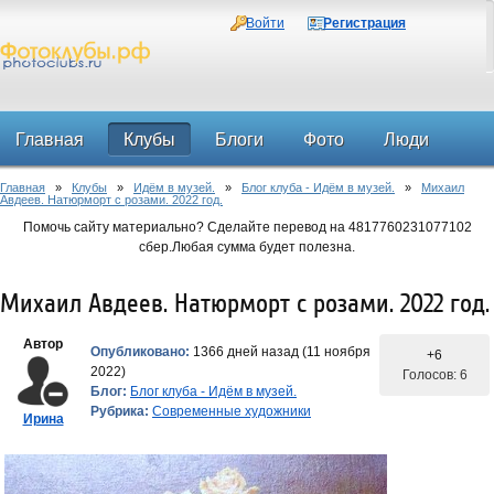
Войти
Регистрация
Главная
Клубы
Блоги
Фото
Люди
Главная
»
Клубы
»
Идём в музей.
»
Блог клуба - Идём в музей.
»
Михаил
Форум
Авдеев. Натюрморт с розами. 2022 год.
Помочь сайту материально? Сделайте перевод на 4817760231077102
сбер.Любая сумма будет полезна.
Михаил Авдеев. Натюрморт с розами. 2022 год.
Автор
Опубликовано:
1366 дней назад (11 ноября
+6
2022)
Голосов: 6
Блог:
Блог клуба - Идём в музей.
Рубрика:
Современные художники
Ирина