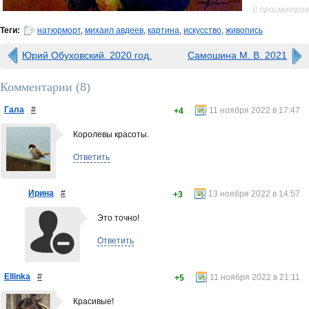
0 просмотров
Теги:
натюрморт
,
михаил авдеев
,
картина
,
искусство
,
живопись
Юрий Обуховский. 2020 год.
Самошина М. В. 2021
Комментарии (
8
)
Гала
#
11 ноября 2022 в 17:47
+4
Королевы красоты.
Ответить
Ирина
#
13 ноября 2022 в 14:57
+3
Это точно!
Ответить
Ellinka
#
11 ноября 2022 в 21:11
+5
Красивые!