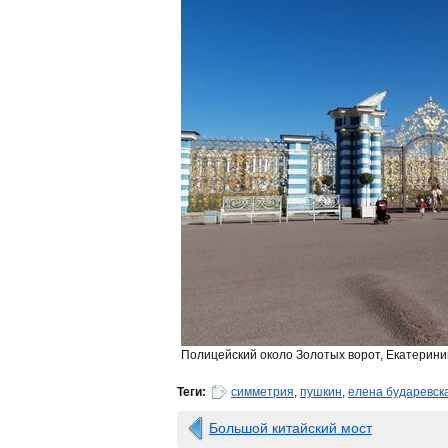
Полицейский около Золотых ворот, Екатерини
Теги:
симметрия
,
пушкин
,
елена бударевск
Большой китайский мост