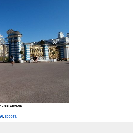
нский дворец
ая
,
ворота