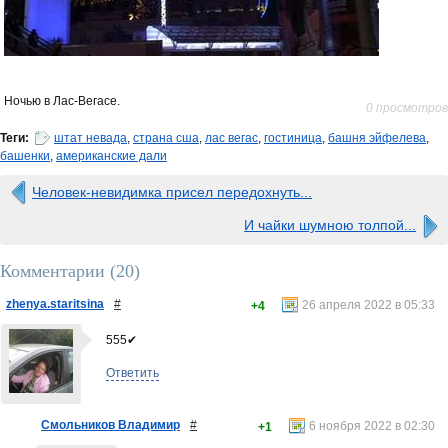
Ночью в Лас-Вегасе.
0 просмотров
Теги:
штат невада
,
страна сша
,
лас вегас
,
гостиница
,
башня эйфелева
,
башенки
,
американские дали
Человек-невидимка присел передохнуть...
И чайки шумною толпой...
Комментарии (
20
)
zhenya.staritsina
#
26 апреля 2022 в 05:33
+4
555✔
Ответить
Смольников Владимир
#
6 ноября 2022 в 02:30
+1