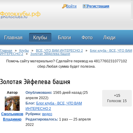
Войти
Регистрация
Главная
Клубы
Блоги
Фото
Люди
Главная
»
Клубы
»
ВСЕ, ЧТО ВАМ ИНТЕРЕСНО 2
»
Блог клуба - ВСЕ, ЧТО ВАМ
Форум
ИНТЕРЕСНО 2
»
Золотая Эйфелева башня
Помочь сайту материально? Сделайте перевод на 4817760231077102
сбер.Любая сумма будет полезна.
Золотая Эйфелева башня
Автор
Опубликовано:
1565 дней назад (25
+15
апреля 2022)
Голосов: 15
Блог:
Блог клуба - ВСЕ, ЧТО ВАМ
ИНТЕРЕСНО 2
Смольников
Рубрика:
видео
Владимир
Редактировалось:
1 раз — 25 апреля
2022