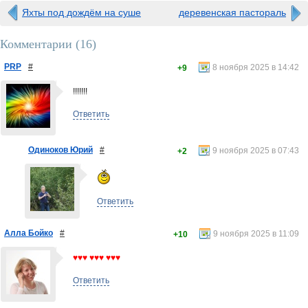
Яхты под дождём на суше
деревенская пастораль
Комментарии (
16
)
PRP
#
8 ноября 2025 в 14:42
+9
!!!!!!!
Ответить
Одиноков Юрий
#
9 ноября 2025 в 07:43
+2
Ответить
Алла Бойко
#
9 ноября 2025 в 11:09
+10
♥♥♥ ♥♥♥ ♥♥♥
Ответить