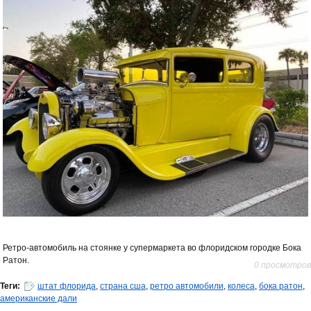
Ретро-автомобиль на стоянке у супермаркета во флоридском городке Бока
Ратон.
0 просмотров
Теги:
штат флорида
,
страна сша
,
ретро автомобили
,
колеса
,
бока ратон
,
американские дали