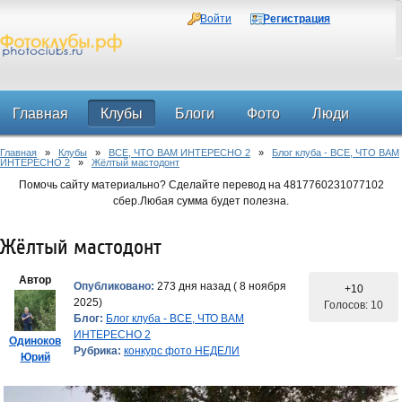
Войти
Регистрация
Главная
Клубы
Блоги
Фото
Люди
Главная
»
Клубы
»
ВСЕ, ЧТО ВАМ ИНТЕРЕСНО 2
»
Блог клуба - ВСЕ, ЧТО ВАМ
Форум
ИНТЕРЕСНО 2
»
Жёлтый мастодонт
Помочь сайту материально? Сделайте перевод на 4817760231077102
сбер.Любая сумма будет полезна.
Жёлтый мастодонт
Автор
Опубликовано:
273 дня назад ( 8 ноября
+10
2025)
Голосов: 10
Блог:
Блог клуба - ВСЕ, ЧТО ВАМ
ИНТЕРЕСНО 2
Одиноков
Рубрика:
конкурс фото НЕДЕЛИ
Юрий