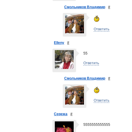
Смольников Владимир
#
Ответить
Elleny
#
55
Ответить
Смольников Владимир
#
Ответить
Сережа
#
5555555555555