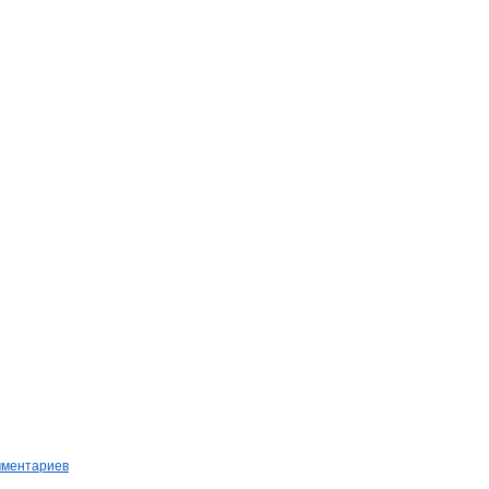
мментариев