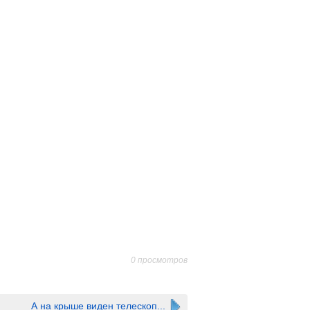
0 просмотров
А на крыше виден телескоп...