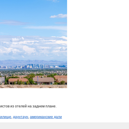
истов из отелей на заднем плане.
жилище
,
даунтаун
,
американские дали