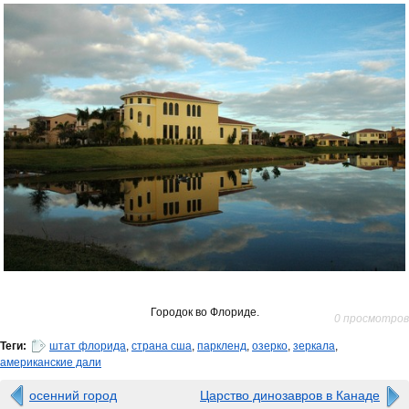
Городок во Флориде.
0 просмотров
Теги:
штат флорида
,
страна сша
,
паркленд
,
озерко
,
зеркала
,
американские дали
осенний город
Царство динозавров в Канаде