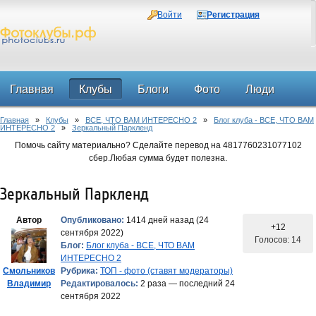
Войти
Регистрация
Главная
Клубы
Блоги
Фото
Люди
Главная
»
Клубы
»
ВСЕ, ЧТО ВАМ ИНТЕРЕСНО 2
»
Блог клуба - ВСЕ, ЧТО ВАМ
Форум
ИНТЕРЕСНО 2
»
Зеркальный Паркленд
Помочь сайту материально? Сделайте перевод на 4817760231077102
сбер.Любая сумма будет полезна.
Зеркальный Паркленд
Автор
Опубликовано:
1414 дней назад (24
+12
сентября 2022)
Голосов: 14
Блог:
Блог клуба - ВСЕ, ЧТО ВАМ
ИНТЕРЕСНО 2
Смольников
Рубрика:
ТОП - фото (ставят модераторы)
Владимир
Редактировалось:
2 раза — последний 24
сентября 2022