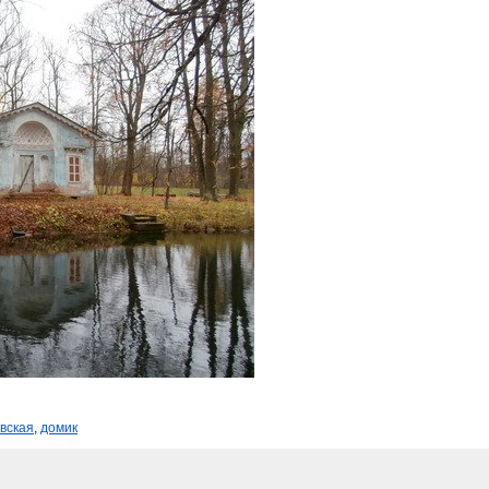
вская
,
домик