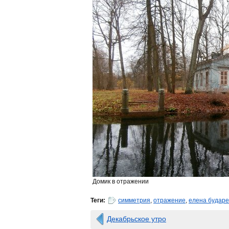
Домик в отражении
Теги:
симметрия
,
отражение
,
елена бударе
Декабрьское утро