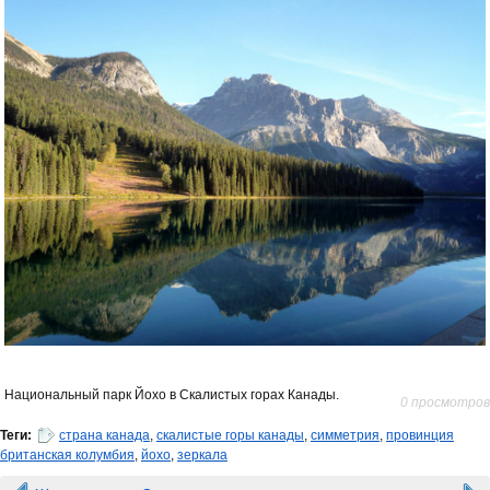
Национальный парк Йохо в Скалистых горах Канады.
0 просмотров
Теги:
страна канада
,
скалистые горы канады
,
симметрия
,
провинция
британская колумбия
,
йохо
,
зеркала