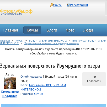
Войти
Регистрация
Главная
Клубы
Блоги
Фото
Люди
Главная
»
Клубы
»
ВСЕ, ЧТО ВАМ ИНТЕРЕСНО 2
»
Блог клуба - ВСЕ, ЧТО ВАМ
Форум
ИНТЕРЕСНО 2
»
Зеркальная поверхность Изумрудного озера
Помочь сайту материально? Сделайте перевод на 4817760231077102
сбер.Любая сумма будет полезна.
Зеркальная поверхность Изумрудного озера
Автор
Опубликовано:
739 дней назад (29 июля
+9
2024)
Голосов: 9
Блог:
Блог клуба - ВСЕ, ЧТО ВАМ
ИНТЕРЕСНО 2
Смольников
Рубрика:
другое
Владимир