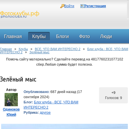
Войти
Регистрация
Главная
Клубы
Блоги
Фото
Люди
Главная
»
Клубы
»
ВСЕ, ЧТО ВАМ ИНТЕРЕСНО 2
»
Блог клуба - ВСЕ, ЧТО ВАМ
Форум
ИНТЕРЕСНО 2
»
Зелёный мыс
Помочь сайту материально? Сделайте перевод на 4817760231077102
сбер.Любая сумма будет полезна.
Зелёный мыс
Автор
Опубликовано:
687 дней назад (17
+9
сентября 2024)
Голосов: 9
Блог:
Блог клуба - ВСЕ, ЧТО ВАМ
ИНТЕРЕСНО 2
Одиноков
Рубрика:
другое
Юрий