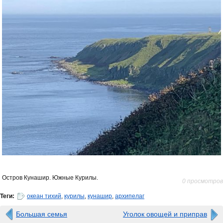
Остров Кунашир. Южные Курилы.
0 просмотров
Теги:
океан тихий
,
курилы
,
кунашир
,
архипелаг
Большая семья
Уголок овощей и приправ