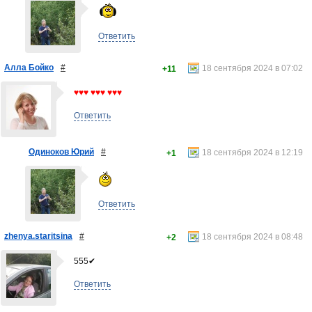
Ответить
Алла Бойко
#
18 сентября 2024 в 07:02
+11
♥♥♥ ♥♥♥ ♥♥♥
Ответить
Одиноков Юрий
#
18 сентября 2024 в 12:19
+1
Ответить
zhenya.staritsina
#
18 сентября 2024 в 08:48
+2
555✔
Ответить