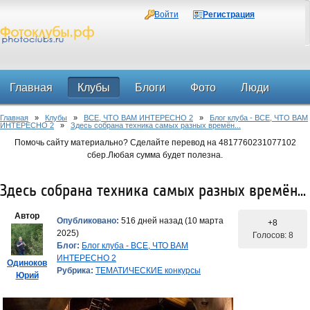
Войти
Регистрация
Главная
Клубы
Блоги
Фото
Люди
Главная
»
Клубы
»
ВСЕ, ЧТО ВАМ ИНТЕРЕСНО 2
»
Блог клуба - ВСЕ, ЧТО ВАМ
Форум
ИНТЕРЕСНО 2
»
Здесь собрана техника самых разных времён...
Помочь сайту материально? Сделайте перевод на 4817760231077102
сбер.Любая сумма будет полезна.
Здесь собрана техника самых разных времён...
Автор
Опубликовано:
516 дней назад (10 марта
+8
2025)
Голосов: 8
Блог:
Блог клуба - ВСЕ, ЧТО ВАМ
ИНТЕРЕСНО 2
Одиноков
Рубрика:
ТЕМАТИЧЕСКИЕ конкурсы
Юрий