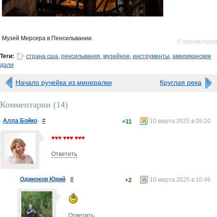
Музей Мерсера в Пенсильвании.
0 просмотров
Теги:
страна сша
,
пенсильвания
,
музейное
,
инструменты
,
американские
дали
Начало ручейка из минералки
Круглая река
Комментарии (
14
)
Алла Бойко
#
10 марта 2025 в 05:20
+11
♥♥♥ ♥♥♥ ♥♥♥
Ответить
Одиноков Юрий
#
10 марта 2025 в 10:46
+2
Ответить