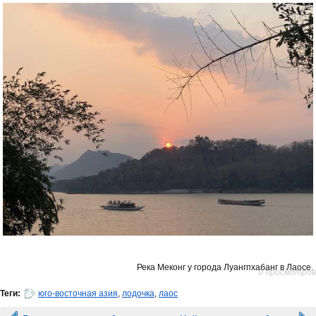
Река Меконг у города Луангпхабанг в Лаосе.
0 просмотров
Теги:
юго-восточная азия
,
лодочка
,
лаос