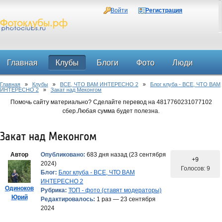
Войти
Регистрация
Главная
Клубы
Блоги
Фото
Люди
Главная
»
Клубы
»
ВСЕ, ЧТО ВАМ ИНТЕРЕСНО 2
»
Блог клуба - ВСЕ, ЧТО ВАМ
Форум
ИНТЕРЕСНО 2
»
Закат над Меконгом
Помочь сайту материально? Сделайте перевод на 4817760231077102
сбер.Любая сумма будет полезна.
Закат над Меконгом
Автор
Опубликовано:
683 дня назад (23 сентября
+9
2024)
Голосов: 9
Блог:
Блог клуба - ВСЕ, ЧТО ВАМ
ИНТЕРЕСНО 2
Одиноков
Рубрика:
ТОП - фото (ставят модераторы)
Юрий
Редактировалось:
1 раз — 23 сентября
2024