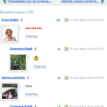
Ракушками сыт не будешь...
Чайная чашка разбита...
Комментарии (
18
)
Алла Бойко
#
23 сентября 2024 в 05:07
+11
♥♥♥ ♥♥♥ ♥♥♥
Ответить
Одиноков Юрий
#
23 сентября 2024 в 07:54
+2
Ответить
zhenya.staritsina
#
23 сентября 2024 в 05:48
+2
555✔
Ответить
Одиноков Юрий
#
23 сентября 2024 в 07:54