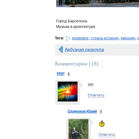
Город Барселона.
Музыка в архитектуре.
Теги:
храмовое
,
страна испания
,
евразия
,
Арбузная скорлупа
Комментарии (
18
)
PRP
#
!!!!!!
Ответить
Одиноков Юрий
#
Ответить