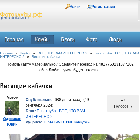
Войти
Регистрация
Главная
Клубы
Блоги
Фото
Люди
Главная
»
Клубы
»
ВСЕ, ЧТО ВАМ ИНТЕРЕСНО 2
»
Блог клуба - ВСЕ, ЧТО ВАМ
Форум
ИНТЕРЕСНО 2
»
Висящие кабачки
Помочь сайту материально? Сделайте перевод на 4817760231077102
сбер.Любая сумма будет полезна.
Висящие кабачки
Автор
Опубликовано:
688 дней назад (19
+7
сентября 2024)
Голосов: 7
Блог:
Блог клуба - ВСЕ, ЧТО ВАМ
ИНТЕРЕСНО 2
Одиноков
Рубрика:
ТЕМАТИЧЕСКИЕ конкурсы
Юрий