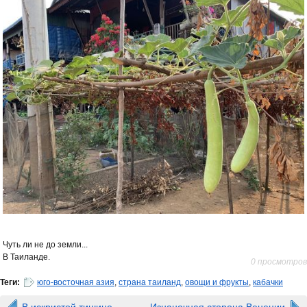
Чуть ли не до земли...
В Таиланде.
0 просмотров
Теги:
юго-восточная азия
,
страна таиланд
,
овощи и фрукты
,
кабачки