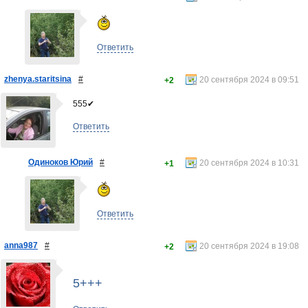
Ответить
zhenya.staritsina
#
20 сентября 2024 в 09:51
+2
555✔
Ответить
Одиноков Юрий
#
20 сентября 2024 в 10:31
+1
Ответить
anna987
#
20 сентября 2024 в 19:08
+2
5+++