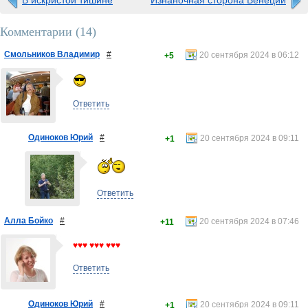
В искристой тишине
Изнаночная сторона Венеции
Комментарии (
14
)
Смольников Владимир
#
20 сентября 2024 в 06:12
+5
Ответить
Одиноков Юрий
#
20 сентября 2024 в 09:11
+1
Ответить
Алла Бойко
#
20 сентября 2024 в 07:46
+11
♥♥♥ ♥♥♥ ♥♥♥
Ответить
Одиноков Юрий
#
20 сентября 2024 в 09:11
+1