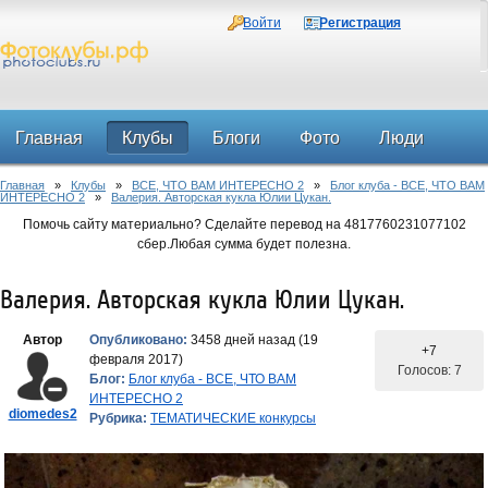
Войти
Регистрация
Главная
Клубы
Блоги
Фото
Люди
Главная
»
Клубы
»
ВСЕ, ЧТО ВАМ ИНТЕРЕСНО 2
»
Блог клуба - ВСЕ, ЧТО ВАМ
Форум
ИНТЕРЕСНО 2
»
Валерия. Авторская кукла Юлии Цукан.
Помочь сайту материально? Сделайте перевод на 4817760231077102
сбер.Любая сумма будет полезна.
Валерия. Авторская кукла Юлии Цукан.
Автор
Опубликовано:
3458 дней назад (19
+7
февраля 2017)
Голосов: 7
Блог:
Блог клуба - ВСЕ, ЧТО ВАМ
ИНТЕРЕСНО 2
diomedes2
Рубрика:
ТЕМАТИЧЕСКИЕ конкурсы