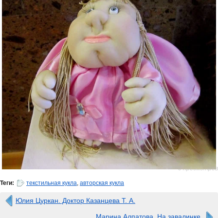
0 просмотров
Теги:
текстильная кукла
,
авторская кукла
Юлия Цуркан. Доктор Казанцева Т. А.
Марина Алпатова. На завалинке.