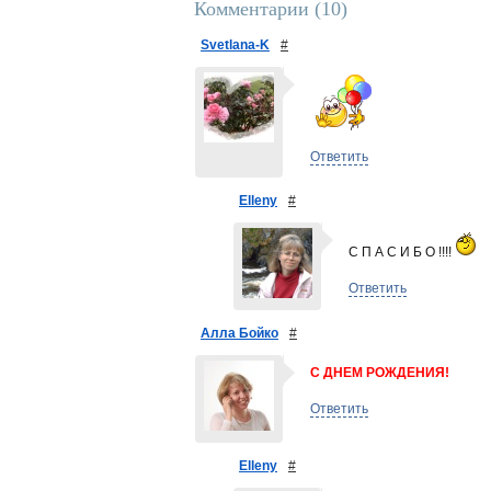
Комментарии (
10
)
Svetlana-K
#
Ответить
Elleny
#
С П А С И Б О !!!!
Ответить
Алла Бойко
#
С ДНЕМ РОЖДЕНИЯ!
Ответить
Elleny
#