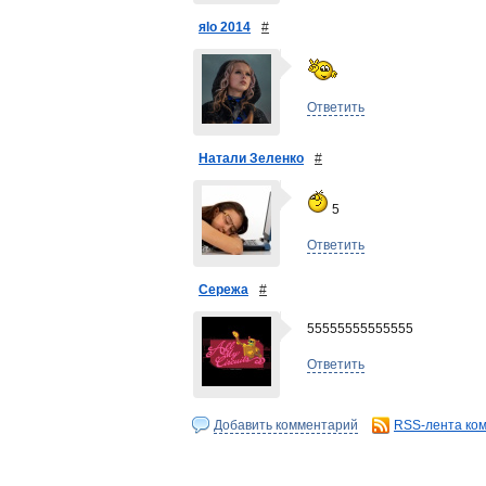
яlo 2014
#
Ответить
Натали Зеленко
#
5
Ответить
Сережа
#
55555555555555
Ответить
Добавить комментарий
RSS-лента ко