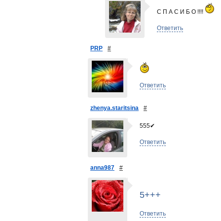
С П А С И Б О !!!!
Ответить
PRP
#
Ответить
zhenya.staritsina
#
555✔
Ответить
anna987
#
5+++
Ответить