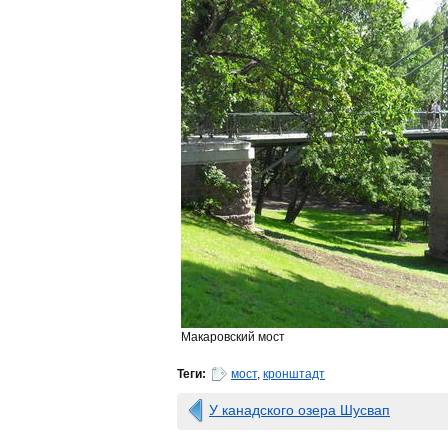
Макаровский мост
Теги:
мост
,
кронштадт
У канадского озера Шусвап