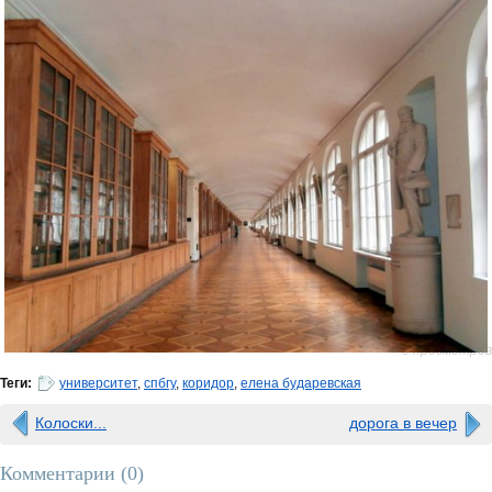
0 просмотров
Теги:
университет
,
спбгу
,
коридор
,
елена бударевская
Колоски...
дорога в вечер
Комментарии (
0
)