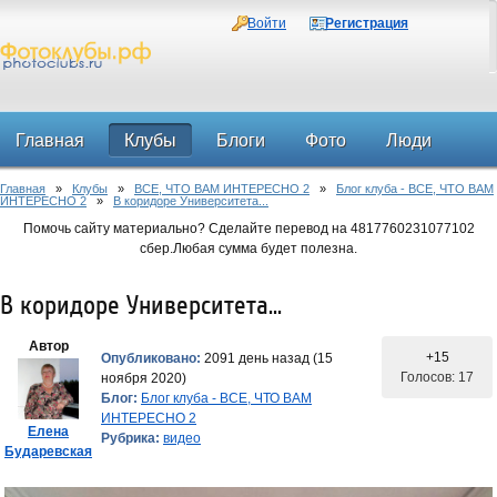
Войти
Регистрация
Главная
Клубы
Блоги
Фото
Люди
Главная
»
Клубы
»
ВСЕ, ЧТО ВАМ ИНТЕРЕСНО 2
»
Блог клуба - ВСЕ, ЧТО ВАМ
Форум
ИНТЕРЕСНО 2
»
В коридоре Университета...
Помочь сайту материально? Сделайте перевод на 4817760231077102
сбер.Любая сумма будет полезна.
В коридоре Университета...
Автор
+15
Опубликовано:
2091 день назад (15
Голосов: 17
ноября 2020)
Блог:
Блог клуба - ВСЕ, ЧТО ВАМ
ИНТЕРЕСНО 2
Елена
Рубрика:
видео
Бударевская