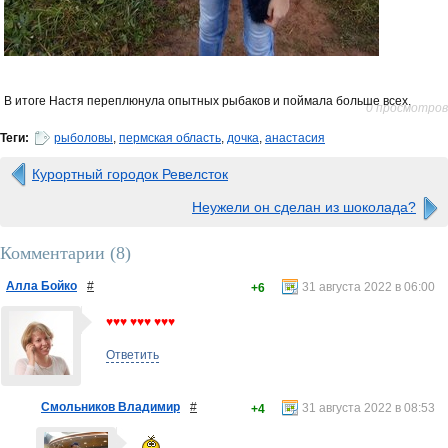
В итоге Настя переплюнула опытных рыбаков и поймала больше всех.
0 просмотров
Теги:
рыболовы
,
пермская область
,
дочка
,
анастасия
Курортный городок Ревелсток
Неужели он сделан из шоколада?
Комментарии (
8
)
Алла Бойко
#
31 августа 2022 в 06:00
+6
♥♥♥ ♥♥♥ ♥♥♥
Ответить
Смольников Владимир
#
31 августа 2022 в 08:53
+4