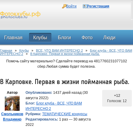
Войти
Регистрация
Главная
Клубы
Блоги
Фото
Люди
Главная
»
Клубы
»
ВСЕ, ЧТО ВАМ ИНТЕРЕСНО 2
»
Блог клуба - ВСЕ, ЧТО ВАМ
Форум
ИНТЕРЕСНО 2
»
В Карповке. Первая в жизни пойманная рыба.
Помочь сайту материально? Сделайте перевод на 4817760231077102
сбер.Любая сумма будет полезна.
В Карповке. Первая в жизни пойманная рыба.
Автор
Опубликовано:
1437 дней назад (30
+12
августа 2022)
Голосов: 12
Блог:
Блог клуба - ВСЕ, ЧТО ВАМ
ИНТЕРЕСНО 2
Смольников
Рубрика:
ТЕМАТИЧЕСКИЕ конкурсы
Владимир
Редактировалось:
1 раз — 30 августа
2022