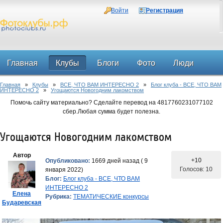
Войти
Регистрация
Главная
Клубы
Блоги
Фото
Люди
Главная
»
Клубы
»
ВСЕ, ЧТО ВАМ ИНТЕРЕСНО 2
»
Блог клуба - ВСЕ, ЧТО ВАМ
Форум
ИНТЕРЕСНО 2
»
Угощаются Новогодним лакомством
Помочь сайту материально? Сделайте перевод на 4817760231077102
сбер.Любая сумма будет полезна.
Угощаются Новогодним лакомством
Автор
+10
Опубликовано:
1669 дней назад ( 9
Голосов: 10
января 2022)
Блог:
Блог клуба - ВСЕ, ЧТО ВАМ
ИНТЕРЕСНО 2
Елена
Рубрика:
ТЕМАТИЧЕСКИЕ конкурсы
Бударевская