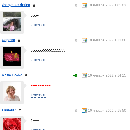
zhenya.staritsina
#
10 января 2022 в 05:03
0
555✔
Ответить
Сережа
#
10 января 2022 в 12:06
0
55555555555555555
Ответить
Алла Бойко
#
10 января 2022 в 14:15
+5
♥♥♥ ♥♥♥ ♥♥♥
Ответить
anna987
#
10 января 2022 в 15:50
0
5+++