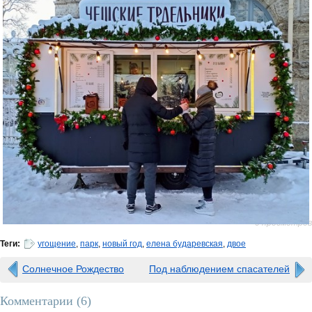
0 просмотров
Теги:
угощение
,
парк
,
новый год
,
елена бударевская
,
двое
Солнечное Рождество
Под наблюдением спасателей
Комментарии (
6
)