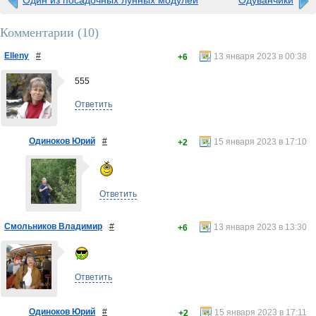
Один из посадочных лунных модулей
Одуванчики
Комментарии (
10
)
Elleny
#
13 января 2023 в 00:38
+6
555
Ответить
Одиноков Юрий
#
15 января 2023 в 17:10
+2
Ответить
Смольников Владимир
#
13 января 2023 в 13:30
+6
Ответить
Одиноков Юрий
#
15 января 2023 в 17:11
+2