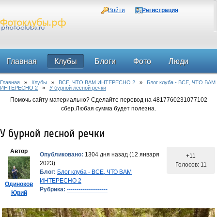
Войти
Регистрация
Главная
Клубы
Блоги
Фото
Люди
Главная
»
Клубы
»
ВСЕ, ЧТО ВАМ ИНТЕРЕСНО 2
»
Блог клуба - ВСЕ, ЧТО ВАМ
Форум
ИНТЕРЕСНО 2
»
У бурной лесной речки
Помочь сайту материально? Сделайте перевод на 4817760231077102
сбер.Любая сумма будет полезна.
У бурной лесной речки
Автор
Опубликовано:
1304 дня назад (12 января
+11
2023)
Голосов: 11
Блог:
Блог клуба - ВСЕ, ЧТО ВАМ
ИНТЕРЕСНО 2
Одиноков
Рубрика:
---------------------
Юрий