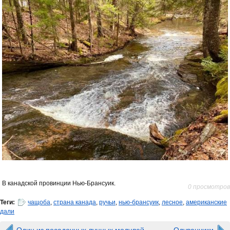
В канадской провинции Нью-Брансуик.
0 просмотров
Теги:
чащоба
,
страна канада
,
ручьи
,
нью-брансуик
,
лесное
,
американские
дали