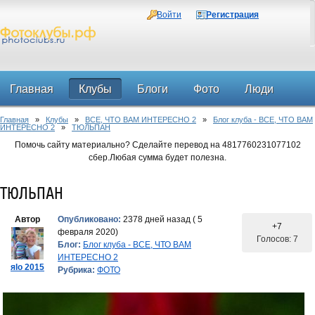
Войти
Регистрация
Главная
Клубы
Блоги
Фото
Люди
Главная
»
Клубы
»
ВСЕ, ЧТО ВАМ ИНТЕРЕСНО 2
»
Блог клуба - ВСЕ, ЧТО ВАМ
Форум
ИНТЕРЕСНО 2
»
ТЮЛЬПАН
Помочь сайту материально? Сделайте перевод на 4817760231077102
сбер.Любая сумма будет полезна.
ТЮЛЬПАН
Автор
Опубликовано:
2378 дней назад ( 5
+7
февраля 2020)
Голосов: 7
Блог:
Блог клуба - ВСЕ, ЧТО ВАМ
ИНТЕРЕСНО 2
яlo 2015
Рубрика:
ФОТО