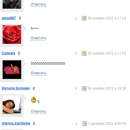
Ответить
anna987
#
30 ноября 2021 в 17:23
0
5+++
Ответить
Сережа
#
30 ноября 2021 в 17:52
0
55555555555555555
Ответить
Натали Зеленко
#
30 ноября 2021 в 19:38
0
5
Ответить
zhenya.staritsina
#
1 декабря 2021 в 06:04
0