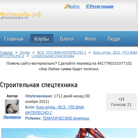
Войти
Регистрация
Главная
Клубы
Блоги
Фото
Люди
Главная
»
Клубы
»
ВСЕ, ЧТО ВАМ ИНТЕРЕСНО 2
»
Блог клуба - ВСЕ, ЧТО ВАМ
Форум
ИНТЕРЕСНО 2
»
Строительная спецтехника
Помочь сайту материально? Сделайте перевод на 4817760231077102
сбер.Любая сумма будет полезна.
Строительная спецтехника
Автор
Опубликовано:
1712 дней назад (30
+21
ноября 2021)
Голосов: 21
Блог:
Блог клуба - ВСЕ, ЧТО ВАМ
ИНТЕРЕСНО 2
Людмила
Рубрика:
ТЕМАТИЧЕСКИЕ конкурсы