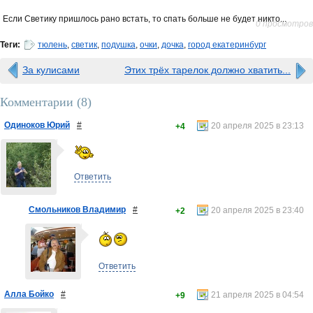
Если Светику пришлось рано встать, то спать больше не будет никто...
0 просмотров
Теги:
тюлень
,
светик
,
подушка
,
очки
,
дочка
,
город екатеринбург
За кулисами
Этих трёх тарелок должно хватить...
Комментарии (
8
)
Одиноков Юрий
#
20 апреля 2025 в 23:13
+4
Ответить
Смольников Владимир
#
20 апреля 2025 в 23:40
+2
Ответить
Алла Бойко
#
21 апреля 2025 в 04:54
+9