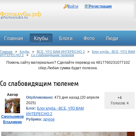
Войти
Регистрация
Главная
Клубы
Блоги
Фото
Люди
Главная
»
Клубы
»
ВСЕ, ЧТО ВАМ ИНТЕРЕСНО 2
»
Блог клуба - ВСЕ, ЧТО ВАМ
Форум
ИНТЕРЕСНО 2
»
Со слабовидящим тюленем
Помочь сайту материально? Сделайте перевод на 4817760231077102
сбер.Любая сумма будет полезна.
Со слабовидящим тюленем
Автор
Опубликовано:
473 дня назад (20 апреля
+4
2025)
Голосов: 4
Блог:
Блог клуба - ВСЕ, ЧТО ВАМ
ИНТЕРЕСНО 2
Смольников
Рубрика:
другое
Владимир