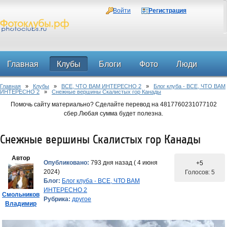
Войти
Регистрация
Главная
Клубы
Блоги
Фото
Люди
Главная
»
Клубы
»
ВСЕ, ЧТО ВАМ ИНТЕРЕСНО 2
»
Блог клуба - ВСЕ, ЧТО ВАМ
Форум
ИНТЕРЕСНО 2
»
Снежные вершины Скалистых гор Канады
Помочь сайту материально? Сделайте перевод на 4817760231077102
сбер.Любая сумма будет полезна.
Снежные вершины Скалистых гор Канады
Автор
Опубликовано:
793 дня назад ( 4 июня
+5
2024)
Голосов: 5
Блог:
Блог клуба - ВСЕ, ЧТО ВАМ
ИНТЕРЕСНО 2
Смольников
Рубрика:
другое
Владимир