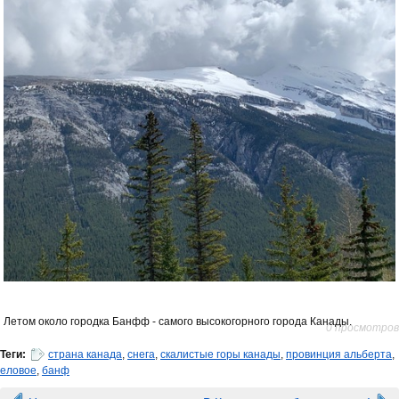
Летом около городка Банфф - самого высокогорного города Канады.
0 просмотров
Теги:
страна канада
,
снега
,
скалистые горы канады
,
провинция альберта
,
еловое
,
банф