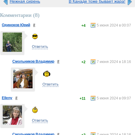
Нежная сирень
В Канаде тоже бывает жара!
Комментарии (
8
)
Одиноков Юрий
#
5 июня 2024 в 00:07
+4
Ответить
Смольников Владимир
#
7 июня 2024 в 18:16
+2
Ответить
Elleny
#
5 июня 2024 в 09:07
+11
Ответить
Смольников Владимир
#
7 июня 2024 в 18:16