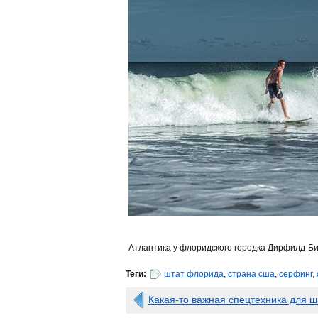
Атлантика у флоридского городка Дирфилд-Би
Теги:
штат флорида
,
страна сша
,
серфинг
,
Какая-то важная спецтехника для ша