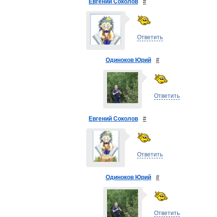
Евгений Соколов
#
Ответить
Одиноков Юрий
#
Ответить
Евгений Соколов
#
Ответить
Одиноков Юрий
#
Ответить