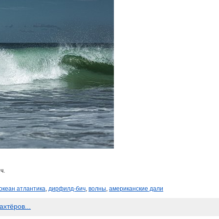
ч.
океан атлантика
,
дирфилд-бич
,
волны
,
американские дали
хтёров...