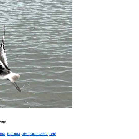
пли.
сша
,
героны
,
американские дали