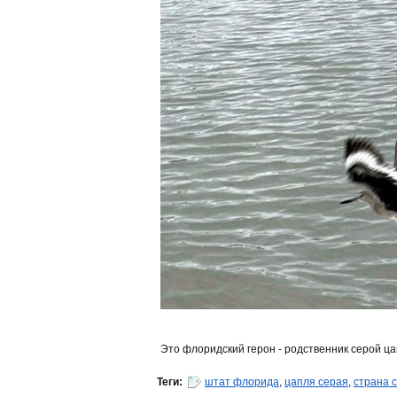
Это флоридский герон - родственник серой ца
Теги:
штат флорида
,
цапля серая
,
страна 