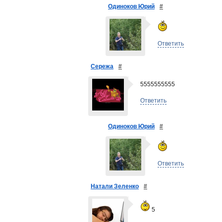
Одиноков Юрий
#
Ответить
Сережа
#
5555555555
Ответить
Одиноков Юрий
#
Ответить
Натали Зеленко
#
5