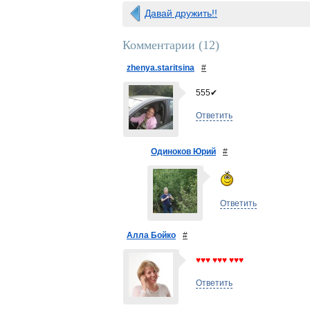
Давай дружить!!
Комментарии (
12
)
zhenya.staritsina
#
555✔
Ответить
Одиноков Юрий
#
Ответить
Алла Бойко
#
♥♥♥ ♥♥♥ ♥♥♥
Ответить