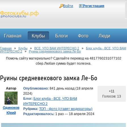
Войти
Регистрация
Главная
Клубы
Блоги
Фото
Люди
Главная
»
Клубы
»
ВСЕ, ЧТО ВАМ ИНТЕРЕСНО 2
»
Блог клуба - ВСЕ, ЧТО ВАМ
Форум
ИНТЕРЕСНО 2
»
Руины средневекового замка Ле-Бо
Помочь сайту материально? Сделайте перевод на 4817760231077102
сбер.Любая сумма будет полезна.
Руины средневекового замка Ле-Бо
Автор
Опубликовано:
841 день назад (18 апреля
+11
2024)
Голосов: 13
Блог:
Блог клуба - ВСЕ, ЧТО ВАМ
ИНТЕРЕСНО 2
Одиноков
Рубрика:
ТОП - фото (ставят модераторы)
Юрий
Редактировалось:
1 раз — 18 апреля 2024