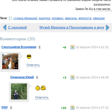
разрушены.
Замок Ле-Бо в том числе.
0 просмотров
Теги:
страна франция
,
разруха
,
прованс
,
марсель
,
крепости
,
евразия
С находкой
Музей Мерсера в Пенсильвании и внук
Комментарии (
20
)
Смольников Владимир
#
18 апреля 2024 в 02:32
+6
Ответить
Одиноков Юрий
#
18 апреля 2024 в 08:36
+3
Ответить
PRP
#
18 апреля 2024 в 07:42
+10