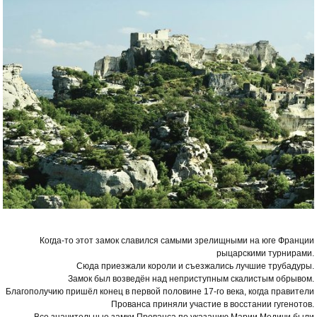
Когда-то этот замок славился самыми зрелищными на юге Франции
рыцарскими турнирами.
Сюда приезжали короли и съезжались лучшие трубадуры.
Замок был возведён над неприступным скалистым обрывом.
Благополучию пришёл конец в первой половине 17-го века, когда правители
Прованса приняли участие в восстании гугенотов.
Все значительные замки Прованса по указанию Марии Медичи были