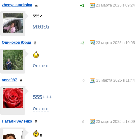
zhenya.staritsina
#
23 марта 2025 в 09:24
+1
555✔
Ответить
Одиноков Юрий
#
23 марта 2025 в 10:05
+2
Ответить
anna987
#
23 марта 2025 в 11:44
0
555+++
Ответить
Натали Зеленко
#
23 марта 2025 в 18:09
0
5