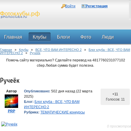
Войти
Регистрация
Главная
Клубы
Блоги
Фото
Люди
Главная
»
Клубы
»
ВСЕ, ЧТО ВАМ ИНТЕРЕСНО 2
»
Блог клуба - ВСЕ, ЧТО ВАМ
Форум
ИНТЕРЕСНО 2
»
Ручеёк
Помочь сайту материально? Сделайте перевод на 4817760231077102
сбер.Любая сумма будет полезна.
Ручеёк
Автор
Опубликовано:
502 дня назад (22 марта
+11
2025)
Голосов: 11
Блог:
Блог клуба - ВСЕ, ЧТО ВАМ
ИНТЕРЕСНО 2
PRP
Рубрика:
ТЕМАТИЧЕСКИЕ конкурсы
0 просмотров