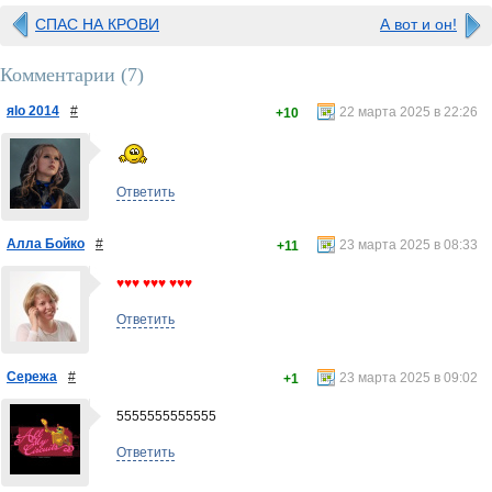
СПАС НА КРОВИ
А вот и он!
Комментарии (
7
)
яlo 2014
#
22 марта 2025 в 22:26
+10
Ответить
Алла Бойко
#
23 марта 2025 в 08:33
+11
♥♥♥ ♥♥♥ ♥♥♥
Ответить
Сережа
#
23 марта 2025 в 09:02
+1
5555555555555
Ответить