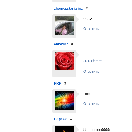
zhenya.staritsina
#
555✔
Ответить
anna987
#
555+++
Ответить
PRP
#
!!!!!!!
Ответить
Сережа
#
5555555555555