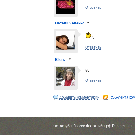
Ответить
Натали Зеленко
#
5
Ответить
Elleny
#
55
Ответить
Добавить комментарий
RSS-лента ко
Фотоклубы России Фотоклубы.рф Photoclubs.ru