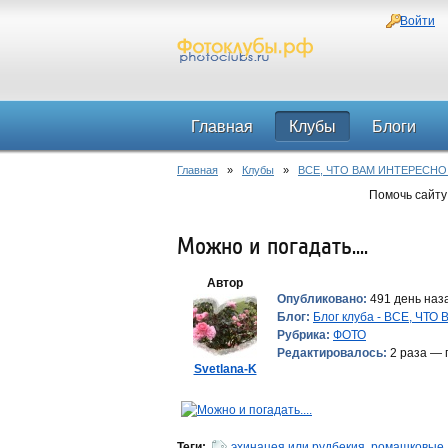
Войти
Главная
Клубы
Блоги
Главная
»
Клубы
»
ВСЕ, ЧТО ВАМ ИНТЕРЕСНО
Помочь сайту
Можно и погадать....
Автор
Опубликовано:
491 день наза
Блог:
Блог клуба - ВСЕ, ЧТ
Рубрика:
ФОТО
Редактировалось:
2 раза — 
Svetlana-K
Теги:
эхинацея или рудбекия
,
ромашковые