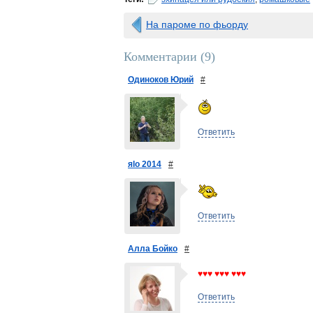
На пароме по фьорду
Комментарии (
9
)
Одиноков Юрий
#
Ответить
яlo 2014
#
Ответить
Алла Бойко
#
♥♥♥ ♥♥♥ ♥♥♥
Ответить