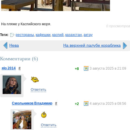
На пляже у Каспийского моря.
0 просмотров
Теги:
рестораны
,
кафешки
,
каспий
,
казахстан
,
актау
Нева
На верхней палубе кораблика
Комментарии (
6
)
яlo 2014
#
3 августа 2025 в 21:09
+8
Ответить
Смольников Владимир
#
4 августа 2025 в 08:56
+2
Ответить