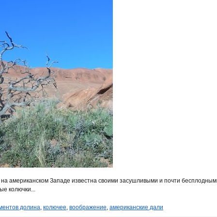
 на американском Западе известна своими засушливыми и почти бесплодным
е колючки...
ментов долина
,
колючее
,
воображение
,
американские дали