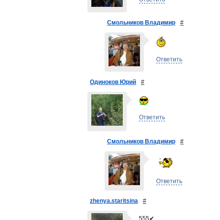
Смольников Владимир
#
Ответить
Одиноков Юрий
#
Ответить
Смольников Владимир
#
Ответить
zhenya.staritsina
#
555✔