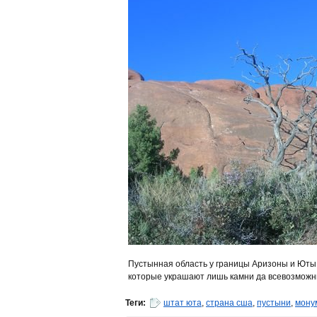
Пустынная область у границы Аризоны и Юты
которые украшают лишь камни да всевозможны
Теги:
штат юта
,
страна сша
,
пустыни
,
мону