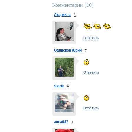
Комментарии (
10
)
Людмила
#
Ответить
Одиноков Юрий
#
Ответить
Starik
#
Ответить
anna987
#