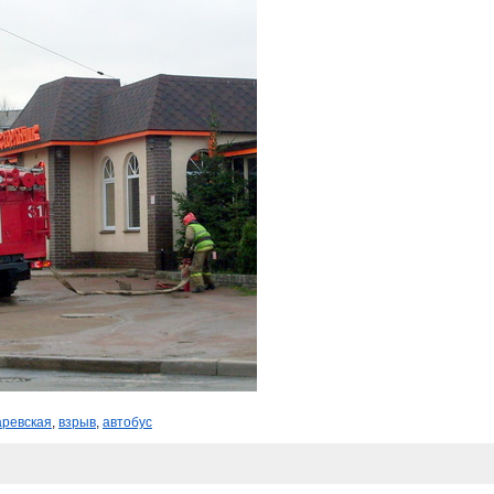
аревская
,
взрыв
,
автобус