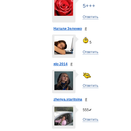
5+++
Ответить
Натали Зеленко
#
5
Ответить
яlo 2014
#
Ответить
zhenya.staritsina
#
555✔
Ответить