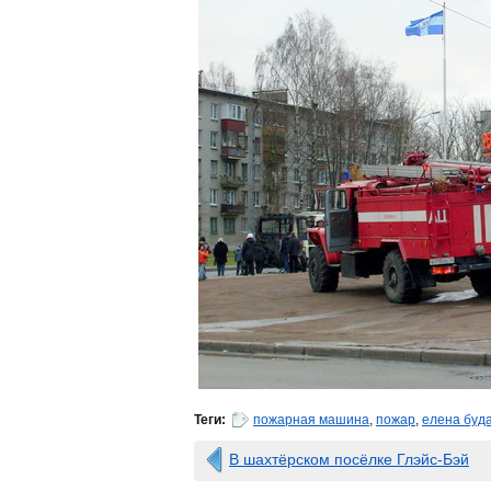
Теги:
пожарная машина
,
пожар
,
елена буд
В шахтёрском посёлке Глэйс-Бэй