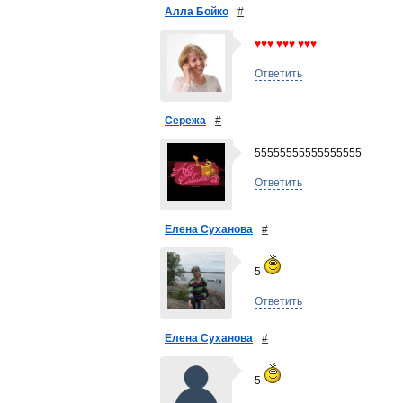
Алла Бойко
#
♥♥♥ ♥♥♥ ♥♥♥
Ответить
Сережа
#
55555555555555555
Ответить
Елена Суханова
#
5
Ответить
Елена Суханова
#
5