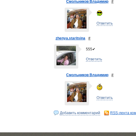
Смольников Владимир
#
Ответить
zhenya.staritsina
#
555✔
Ответить
Смольников Владимир
#
Ответить
Добавить комментарий
RSS-лента ко