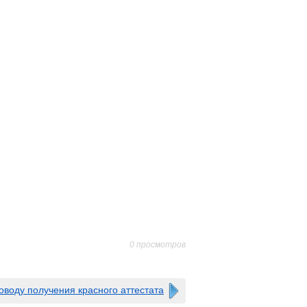
0 просмотров
оводу получения красного аттестата