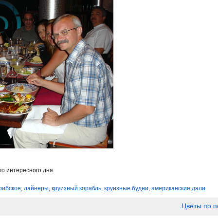
го интересного дня.
рибское
,
лайнеры
,
круизный корабль
,
круизные будни
,
американские дали
Цветы по п