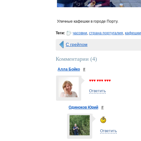
Уличные кафешки в городе Порту.
Теги:
часовни
,
страна португалия
,
кафешки
С грейпом
Комментарии (
4
)
Алла Бойко
#
♥♥♥ ♥♥♥ ♥♥♥
Ответить
Одиноков Юрий
#
Ответить