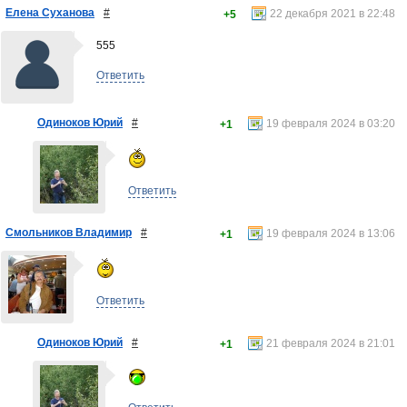
Елена Суханова
#
22 декабря 2021 в 22:48
+5
555
Ответить
Одиноков Юрий
#
19 февраля 2024 в 03:20
+1
Ответить
Смольников Владимир
#
19 февраля 2024 в 13:06
+1
Ответить
Одиноков Юрий
#
21 февраля 2024 в 21:01
+1