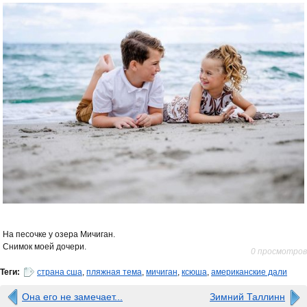
На песочке у озера Мичиган.
Снимок моей дочери.
0 просмотров
Теги:
страна сша
,
пляжная тема
,
мичиган
,
ксюша
,
американские дали
Она его не замечает...
Зимний Таллинн