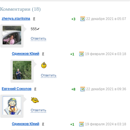
Комментарии (
18
)
zhenya.staritsina
#
22 декабря 2021 в 05:07
+3
555✔
Ответить
Одиноков Юрий
#
19 февраля 2024 в 03:18
+1
Ответить
Евгений Соколов
#
22 декабря 2021 в 09:36
+8
Ответить
Одиноков Юрий
#
19 февраля 2024 в 03:18
+1