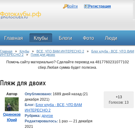
Войти
Регистрация
Главная
Клубы
Блоги
Фото
Люди
Главная
»
Клубы
»
ВСЕ, ЧТО ВАМ ИНТЕРЕСНО 2
»
Блог клуба - ВСЕ, ЧТО ВАМ
Форум
ИНТЕРЕСНО 2
»
Пляж для двоих
Помочь сайту материально? Сделайте перевод на 4817760231077102
сбер.Любая сумма будет полезна.
Пляж для двоих
Автор
Опубликовано:
1689 дней назад (21
+13
декабря 2021)
Голосов: 13
Блог:
Блог клуба - ВСЕ, ЧТО ВАМ
ИНТЕРЕСНО 2
Одиноков
Рубрика:
другое
Юрий
Редактировалось:
1 раз — 21 декабря
2021