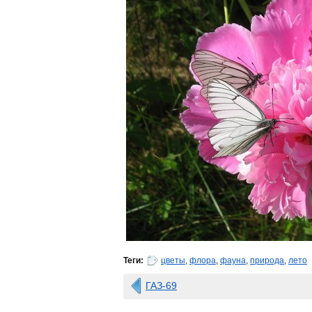
Теги:
цветы
,
флора
,
фауна
,
природа
,
лето
ГАЗ-69