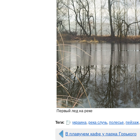
Первый лед на реке
Теги:
украина
,
река случь
,
полесье
,
пейзаж
В плавучем кафе у парка Горького