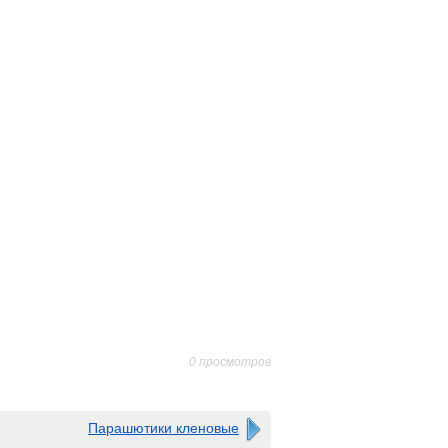
0 просмотров
Парашютики кленовые