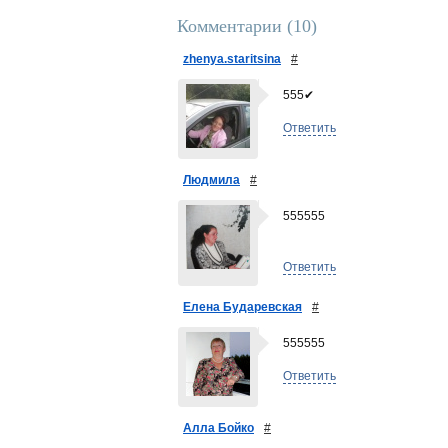
Комментарии (
10
)
zhenya.staritsina
#
555✔
Ответить
Людмила
#
555555
Ответить
Елена Бударевская
#
555555
Ответить
Алла Бойко
#