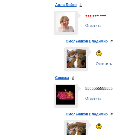
Алла Бойко
#
♥♥♥ ♥♥♥ ♥♥♥
Ответить
Смольников Владимир
#
Ответить
Сережа
#
5555555555555
Ответить
Смольников Владимир
#