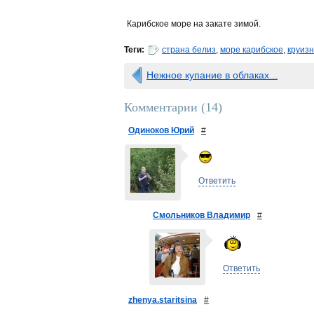
Карибское море на закате зимой.
Теги:
страна белиз
,
море карибское
,
круиз
Нежное купание в облаках...
Комментарии (
14
)
Одиноков Юрий
#
Ответить
Смольников Владимир
#
Ответить
zhenya.staritsina
#