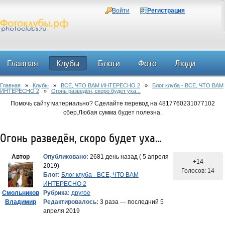
Войти
Регистрация
Главная
Клубы
Блоги
Фото
Люди
Главная
»
Клубы
»
ВСЕ, ЧТО ВАМ ИНТЕРЕСНО 2
»
Блог клуба - ВСЕ, ЧТО ВАМ
Форум
ИНТЕРЕСНО 2
»
Огонь разведён, скоро будет уха...
Помочь сайту материально? Сделайте перевод на 4817760231077102
сбер.Любая сумма будет полезна.
Огонь разведён, скоро будет уха...
Автор
Опубликовано:
2681 день назад ( 5 апреля
+14
2019)
Голосов: 14
Блог:
Блог клуба - ВСЕ, ЧТО ВАМ
ИНТЕРЕСНО 2
Смольников
Рубрика:
другое
Владимир
Редактировалось:
3 раза — последний 5
апреля 2019