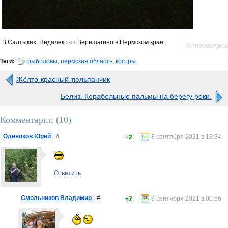
В Салтыках. Недалеко от Верещагино в Пермском крае.
0 просмотров
Теги:
рыболовы
,
пермская область
,
костры
Жёлто-красный тюльпанчик
Белиз. Корабельные пальмы на берегу реки.
Комментарии (
10
)
Одиноков Юрий
#
8 сентября 2021 в 18:34
+2
Ответить
Смольников Владимир
#
9 сентября 2021 в 00:56
+2