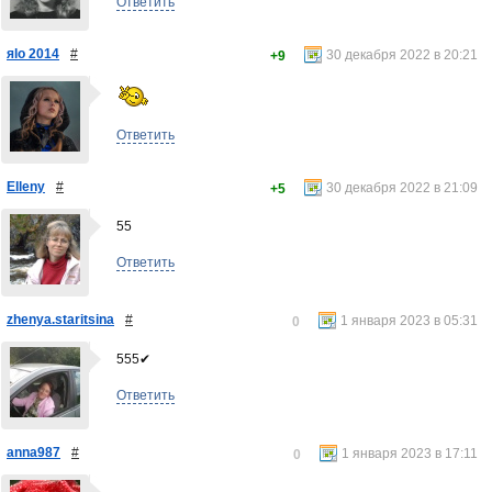
Ответить
яlo 2014
#
30 декабря 2022 в 20:21
+9
Ответить
Elleny
#
30 декабря 2022 в 21:09
+5
55
Ответить
zhenya.staritsina
#
1 января 2023 в 05:31
0
555✔
Ответить
anna987
#
1 января 2023 в 17:11
0