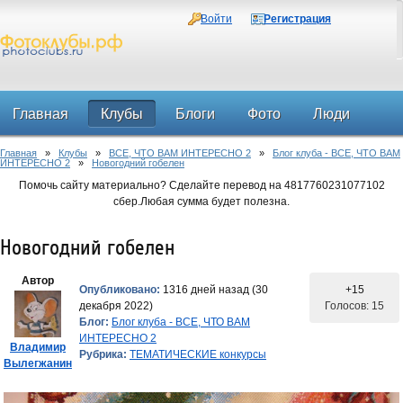
Войти
Регистрация
Главная
Клубы
Блоги
Фото
Люди
Главная
»
Клубы
»
ВСЕ, ЧТО ВАМ ИНТЕРЕСНО 2
»
Блог клуба - ВСЕ, ЧТО ВАМ
Форум
ИНТЕРЕСНО 2
»
Новогодний гобелен
Помочь сайту материально? Сделайте перевод на 4817760231077102
сбер.Любая сумма будет полезна.
Новогодний гобелен
Автор
Опубликовано:
1316 дней назад (30
+15
декабря 2022)
Голосов: 15
Блог:
Блог клуба - ВСЕ, ЧТО ВАМ
ИНТЕРЕСНО 2
Владимир
Рубрика:
ТЕМАТИЧЕСКИЕ конкурсы
Вылегжанин