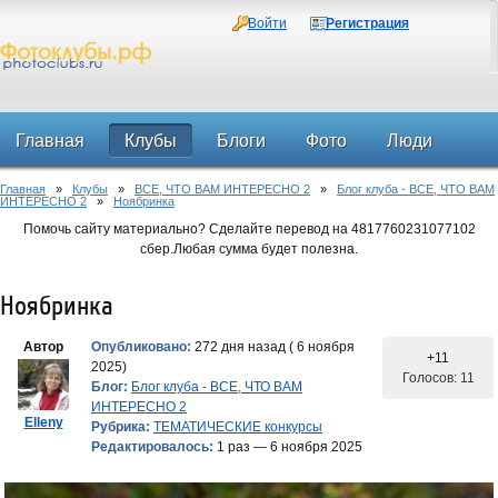
Войти
Регистрация
Главная
Клубы
Блоги
Фото
Люди
Главная
»
Клубы
»
ВСЕ, ЧТО ВАМ ИНТЕРЕСНО 2
»
Блог клуба - ВСЕ, ЧТО ВАМ
Форум
ИНТЕРЕСНО 2
»
Ноябринка
Помочь сайту материально? Сделайте перевод на 4817760231077102
сбер.Любая сумма будет полезна.
Ноябринка
Автор
Опубликовано:
272 дня назад ( 6 ноября
+11
2025)
Голосов: 11
Блог:
Блог клуба - ВСЕ, ЧТО ВАМ
ИНТЕРЕСНО 2
Elleny
Рубрика:
ТЕМАТИЧЕСКИЕ конкурсы
Редактировалось:
1 раз — 6 ноября 2025