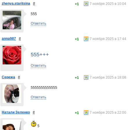
zhenya.staritsina
#
7 ноября 2025 в 10:04
+1
555
Ответить
anna987
#
7 ноября 2025 в 17:44
+1
555+++
Ответить
Сережа
#
7 ноября 2025 в 18:08
+1
5555555555555
Ответить
Натали Зеленко
#
7 ноября 2025 в 22:00
+1
5