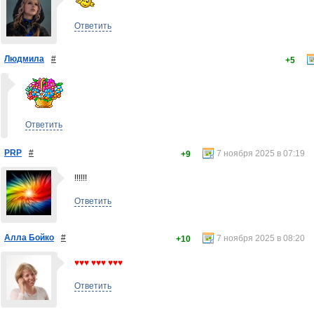
Ответить
Людмила
#
+5
Ответить
PRP
#
7 ноября 2025 в 07:19
+9
!!!!!!
Ответить
Алла Бойко
#
7 ноября 2025 в 08:20
+10
♥♥♥ ♥♥♥ ♥♥♥
Ответить