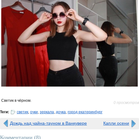
Светик в чёрном.
0 просмотров
Теги:
светик
,
очки
,
зеркала
,
дочка
,
город екатеринбург
Дождь над чайна-тауном в Ванкувере
Капли осени
Комментарии (
8
)