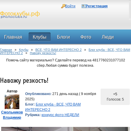
Войти
Регистрация
Главная
Клубы
Блоги
Фото
Люди
Главная
»
Клубы
»
ВСЕ, ЧТО ВАМ ИНТЕРЕСНО 2
»
Блог клуба - ВСЕ, ЧТО ВАМ
Форум
ИНТЕРЕСНО 2
»
Навожу резкость!
Помочь сайту материально? Сделайте перевод на 4817760231077102
сбер.Любая сумма будет полезна.
Навожу резкость!
Автор
Опубликовано:
271 день назад ( 9 ноября
+5
2025)
Голосов: 5
Блог:
Блог клуба - ВСЕ, ЧТО ВАМ
ИНТЕРЕСНО 2
Смольников
Рубрика:
конкурс фото НЕДЕЛИ
Владимир