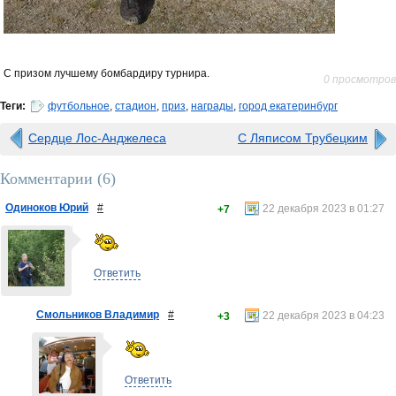
С призом лучшему бомбардиру турнира.
0 просмотров
Теги:
футбольное
,
стадион
,
приз
,
награды
,
город екатеринбург
Сердце Лос-Анджелеса
С Ляписом Трубецким
Комментарии (
6
)
Одиноков Юрий
#
22 декабря 2023 в 01:27
+7
Ответить
Смольников Владимир
#
22 декабря 2023 в 04:23
+3
Ответить