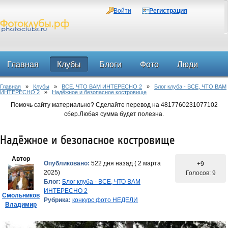
Войти
Регистрация
Главная
Клубы
Блоги
Фото
Люди
Главная
»
Клубы
»
ВСЕ, ЧТО ВАМ ИНТЕРЕСНО 2
»
Блог клуба - ВСЕ, ЧТО ВАМ
Форум
ИНТЕРЕСНО 2
»
Надёжное и безопасное костровище
Помочь сайту материально? Сделайте перевод на 4817760231077102
сбер.Любая сумма будет полезна.
Надёжное и безопасное костровище
Автор
Опубликовано:
522 дня назад ( 2 марта
+9
2025)
Голосов: 9
Блог:
Блог клуба - ВСЕ, ЧТО ВАМ
ИНТЕРЕСНО 2
Смольников
Рубрика:
конкурс фото НЕДЕЛИ
Владимир