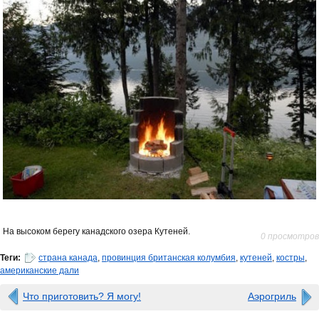
На высоком берегу канадского озера Кутеней.
0 просмотров
Теги:
страна канада
,
провинция британская колумбия
,
кутеней
,
костры
,
американские дали
Что приготовить? Я могу!
Аэрогриль