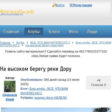
Войти
Регистрация
Главная
Клубы
Блоги
Фото
Люди
Главная
»
Клубы
»
ВСЕ, ЧТО ВАМ ИНТЕРЕСНО 2
»
Блог клуба - ВСЕ, ЧТО ВАМ
Форум
ИНТЕРЕСНО 2
»
На высоком берегу реки Дору
Помочь сайту материально? Сделайте перевод на 4817760231077102
сбер.Любая сумма будет полезна.
На высоком берегу реки Дору
Автор
Опубликовано:
390 дней назад (14 июля
+9
2025)
Голосов: 9
Блог:
Блог клуба - ВСЕ, ЧТО ВАМ
ИНТЕРЕСНО 2
Одиноков
Рубрика:
конкурс фото НЕДЕЛИ
Юрий