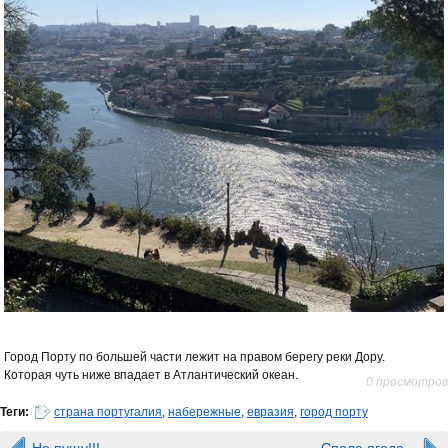
Город Порту по большей части лежит на правом берегу реки Дору.
Которая чуть ниже впадает в Атлантический океан.
0 просмотров
Теги:
страна португалия
,
набережные
,
евразия
,
город порту