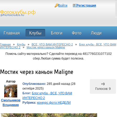
Войти
Регистрация
Главная
Клубы
Блоги
Фото
Люди
Главная
»
Клубы
»
ВСЕ, ЧТО ВАМ ИНТЕРЕСНО 2
»
Блог клуба - ВСЕ, ЧТО ВАМ
Форум
ИНТЕРЕСНО 2
»
Мостик через каньон Maligne
Помочь сайту материально? Сделайте перевод на 4817760231077102
сбер.Любая сумма будет полезна.
Мостик через каньон Maligne
Автор
Опубликовано:
285 дней назад (28
+9
октября 2025)
Голосов: 9
Блог:
Блог клуба - ВСЕ, ЧТО ВАМ
ИНТЕРЕСНО 2
Смольников
Рубрика:
конкурс фото НЕДЕЛИ
Владимир