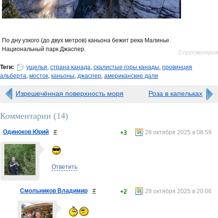
По дну узкого (до двух метров) каньона бежит река Малинье.
Национальный парк Джаспер.
0 просмотров
Теги:
ущелья
,
страна канада
,
скалистые горы канады
,
провинция
альберта
,
мосток
,
каньоны
,
джаспер
,
американские дали
Изрешечённая поверхность моря
Роза в капельках
Комментарии (
14
)
Одиноков Юрий
#
28 октября 2025 в 08:59
+3
Ответить
Смольников Владимир
#
28 октября 2025 в 20:06
+2