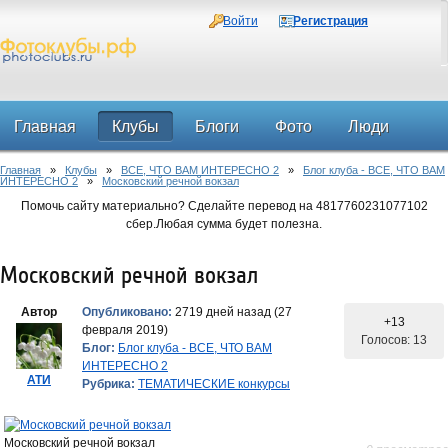
Войти
Регистрация
Главная
Клубы
Блоги
Фото
Люди
Главная
»
Клубы
»
ВСЕ, ЧТО ВАМ ИНТЕРЕСНО 2
»
Блог клуба - ВСЕ, ЧТО ВАМ
Форум
ИНТЕРЕСНО 2
»
Московский речной вокзал
Помочь сайту материально? Сделайте перевод на 4817760231077102
сбер.Любая сумма будет полезна.
Московский речной вокзал
Автор
Опубликовано:
2719 дней назад (27
+13
февраля 2019)
Голосов: 13
Блог:
Блог клуба - ВСЕ, ЧТО ВАМ
ИНТЕРЕСНО 2
АТИ
Рубрика:
ТЕМАТИЧЕСКИЕ конкурсы
Московский речной вокзал