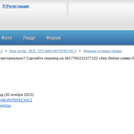
Регистрация
Фото
Люди
Форум
 2
»
Блог клуба - ВСЕ, ЧТО ВАМ ИНТЕРЕСНО 2
»
Мощные кучевые облака
 материально? Сделайте перевод на 4817760231077102 сбер.Любая сумма б
д (30 ноября 2023)
О ВАМ ИНТЕРЕСНО 2
нкурсы