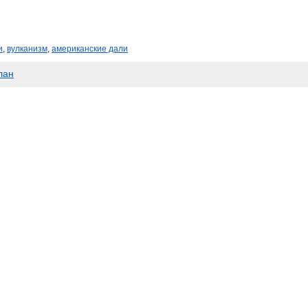
и
,
вулканизм
,
американские дали
лан