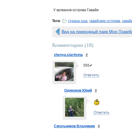
У вулканов острова Гавайи
Теги:
страна сша
,
гавайские острова
,
гавай
Вид на природный парк Мон-Трамб
Комментарии (
18
)
zhenya.staritsina
#
555✔
Ответить
Одиноков Юрий
#
Ответить
Смольников Владимир
#